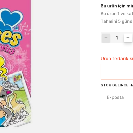
Bu ürün için m
Bu ürün 1 ve ka
Tahmini 5 günd
Ürün tedarik 
STOK GELINCE H