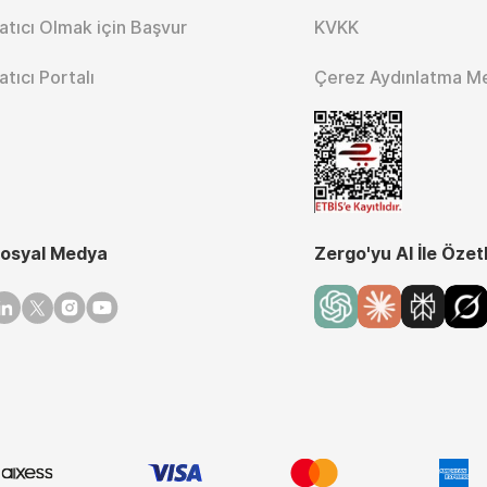
atıcı Olmak için Başvur
KVKK
atıcı Portalı
Çerez Aydınlatma M
osyal Medya
Zergo'yu AI İle Özet
inkedin
Twitter
Instagram
Youtube