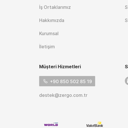
İş Ortaklarımız
S
Hakkımızda
S
Kurumsal
İletişim
Müşteri Hizmetleri
S
L
+90 850 502 85 19
destek@zergo.com.tr