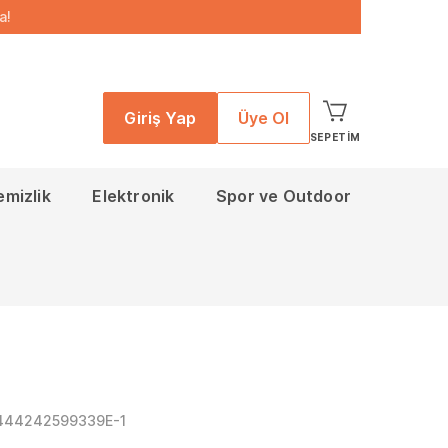
a!
Giriş Yap
Üye Ol
SEPETIM
emizlik
Elektronik
Spor ve Outdoor
444242599339E-1