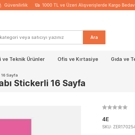
Güvenilirlik
1000 TL ve Üzeri Alışverişlerde Kargo Bedav
Ara
 ve Teknik Ürünler
Ofis ve Kırtasiye
Gıda ve T
i 16 Sayfa
ı Stickerli 16 Sayfa
4E
SKU:
ZER17025