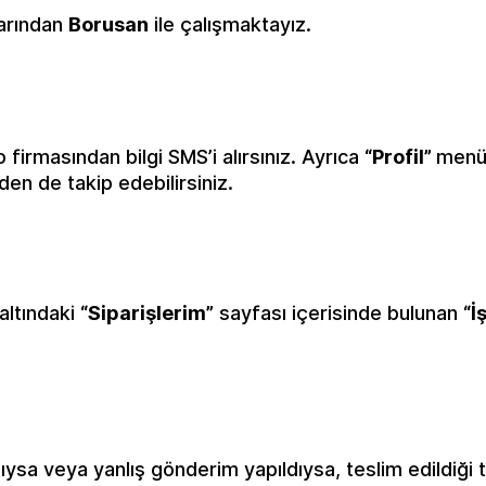
alarından
Borusan
ile çalışmaktayız.
 firmasından bilgi SMS’i alırsınız. Ayrıca
“Profil”
menüs
nden de takip edebilirsiniz.
altındaki
“Siparişlerim”
sayfası içerisinde bulunan
“İ
sa veya yanlış gönderim yapıldıysa, teslim edildiği t