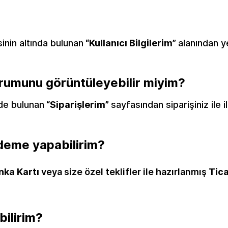
nin altında bulunan
“Kullanıcı Bilgilerim”
alanından ye
rumunu görüntüleyebilir miyim?
de bulunan
“Siparişlerim”
sayfasından siparişiniz ile il
deme yapabilirim?
nka Kartı
veya size özel teklifler ile hazırlanmış
Tica
bilirim?