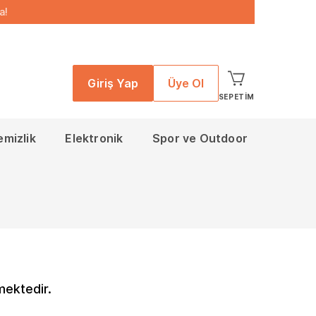
a!
Giriş Yap
Üye Ol
SEPETIM
emizlik
Elektronik
Spor ve Outdoor
mektedir.