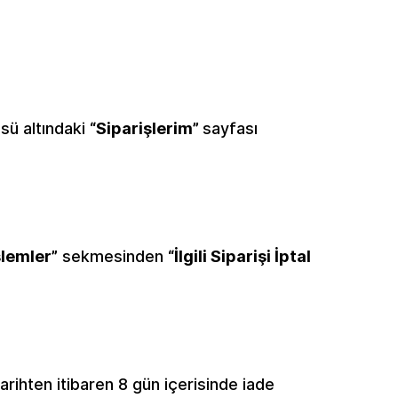
ü altındaki
“Siparişlerim”
sayfası
şlemler”
sekmesinden
“İlgili Siparişi İptal
arihten itibaren 8 gün içerisinde iade