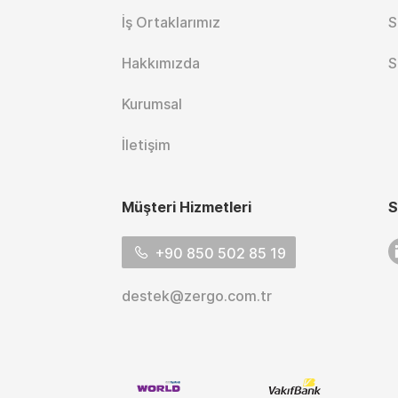
İş Ortaklarımız
S
Hakkımızda
S
Kurumsal
İletişim
Müşteri Hizmetleri
S
L
+90 850 502 85 19
destek@zergo.com.tr