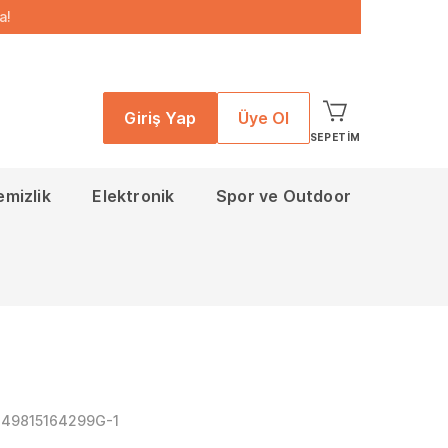
a!
Giriş Yap
Üye Ol
SEPETIM
emizlik
Elektronik
Spor ve Outdoor
349815164299G-1