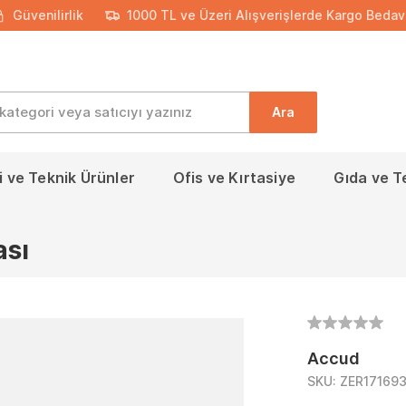
Güvenilirlik
1000 TL ve Üzeri Alışverişlerde Kargo Bedav
Ara
 ve Teknik Ürünler
Ofis ve Kırtasiye
Gıda ve T
sı
Accud
SKU:
ZER17169