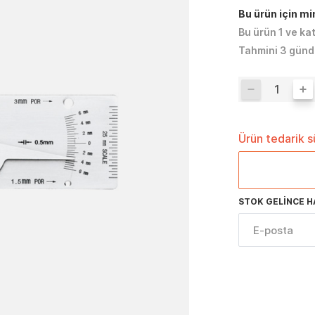
Bu ürün için m
Bu ürün 1 ve ka
Tahmini 3 günd
Ürün tedarik 
STOK GELINCE H