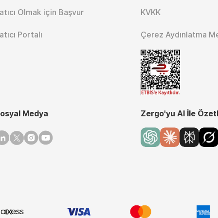
atıcı Olmak için Başvur
KVKK
atıcı Portalı
Çerez Aydınlatma M
osyal Medya
Zergo'yu AI İle Özet
inkedin
Twitter
Instagram
Youtube