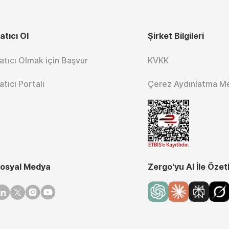
atıcı Ol
Şirket Bilgileri
atıcı Olmak için Başvur
KVKK
atıcı Portalı
Çerez Aydınlatma M
osyal Medya
Zergo'yu AI İle Özet
inkedin
Twitter
Instagram
Youtube