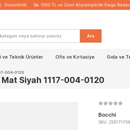
Güvenilirlik
1000 TL ve Üzeri Alışverişlerde Kargo Bedav
Ara
 ve Teknik Ürünler
Ofis ve Kırtasiye
Gıda ve T
1117-004-0120
 Mat Siyah 1117-004-0120
Bocchi
SKU:
ZER17170