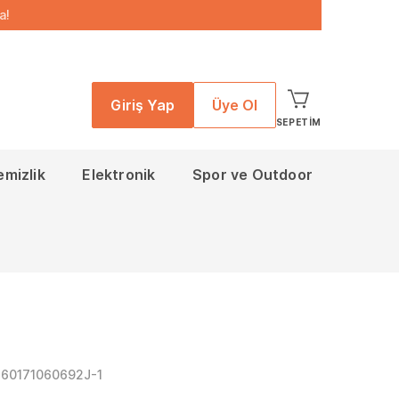
a!
Giriş Yap
Üye Ol
SEPETIM
emizlik
Elektronik
Spor ve Outdoor
860171060692J-1