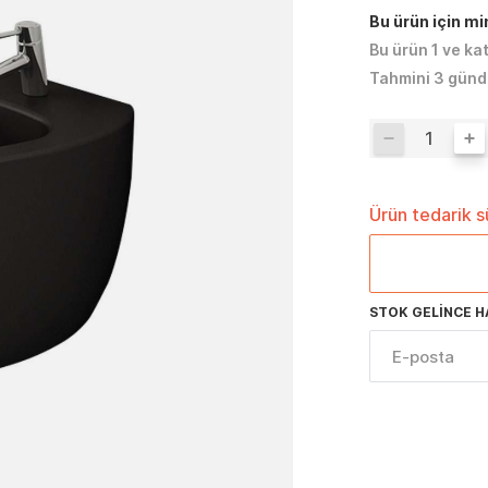
Bu ürün için m
Bu ürün 1 ve ka
Tahmini 3 günd
Ürün tedarik 
STOK GELINCE H