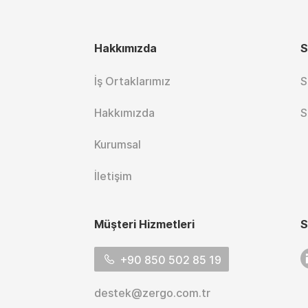
Hakkımızda
S
İş Ortaklarımız
S
Hakkımızda
S
Kurumsal
İletişim
Müşteri Hizmetleri
S
L
+90 850 502 85 19
destek@zergo.com.tr