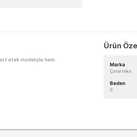
Ürün Özel
şort etek modeliyle hem
Marka
Çınarteks
Beden
S