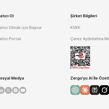
atıcı Ol
Şirket Bilgileri
atıcı Olmak için Başvur
KVKK
atıcı Portalı
Çerez Aydınlatma M
osyal Medya
Zergo'yu AI İle Özet
inkedin
Twitter
Instagram
Youtube