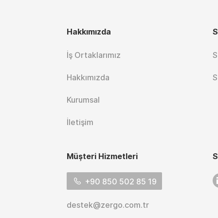
Hakkımızda
S
İş Ortaklarımız
S
Hakkımızda
S
Kurumsal
İletişim
Müşteri Hizmetleri
S
L
+90 850 502 85 19
destek@zergo.com.tr