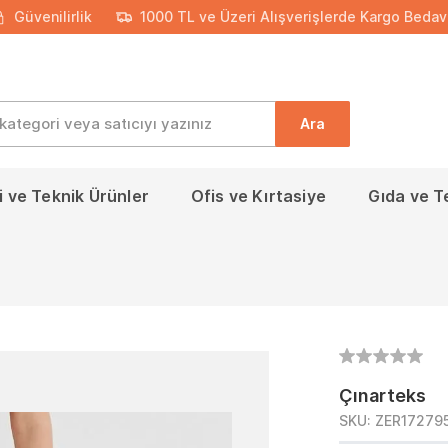
Güvenilirlik
1000 TL ve Üzeri Alışverişlerde Kargo Bedav
Ara
 ve Teknik Ürünler
Ofis ve Kırtasiye
Gıda ve T
Çınarteks
SKU:
ZER17279