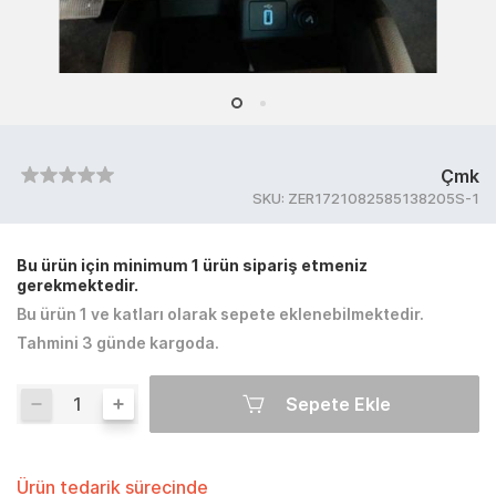
Çmk
SKU:
ZER1721082585138205S-1
Bu ürün için minimum 1 ürün sipariş etmeniz
gerekmektedir.
Bu ürün 1 ve katları olarak sepete eklenebilmektedir.
Tahmini 3 günde kargoda.
Sepete Ekle
Ürün tedarik sürecinde