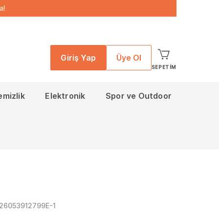
a!
Giriş Yap
Üye Ol
SEPETIM
emizlik
Elektronik
Spor ve Outdoor
126053912799E-1