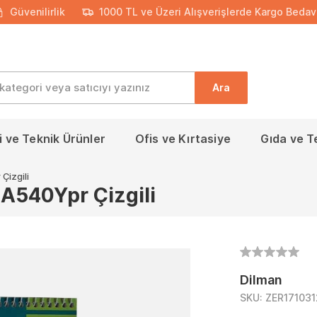
Güvenilirlik
1000 TL ve Üzeri Alışverişlerde Kargo Bedav
Ara
 ve Teknik Ürünler
Ofis ve Kırtasiye
Gıda ve T
Çizgili
 A540Ypr Çizgili
Dilman
SKU:
ZER17103