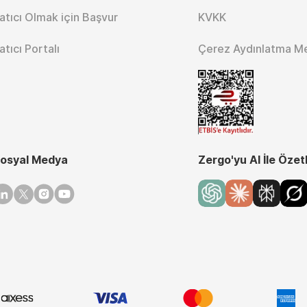
atıcı Olmak için Başvur
KVKK
atıcı Portalı
Çerez Aydınlatma M
osyal Medya
Zergo'yu AI İle Özet
inkedin
Twitter
Instagram
Youtube