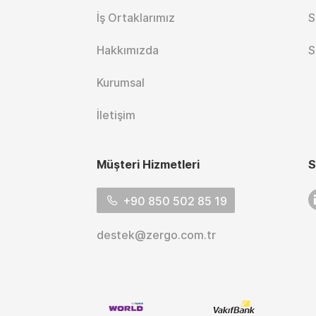
İş Ortaklarımız
S
Hakkımızda
S
Kurumsal
İletişim
Müşteri Hizmetleri
S
L
+90 850 502 85 19
destek@zergo.com.tr