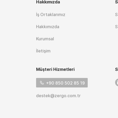
Hakkımızda
S
İş Ortaklarımız
S
Hakkımızda
S
Kurumsal
İletişim
Müşteri Hizmetleri
S
L
+90 850 502 85 19
destek@zergo.com.tr