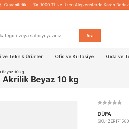
Güvenilirlik
1000 TL ve Üzeri Alışverişlerde Kargo Bedav
Ara
 ve Teknik Ürünler
Ofis ve Kırtasiye
Gıda ve T
ik Beyaz 10 kg
 Akrilik Beyaz 10 kg
DÜFA
SKU:
ZER17156