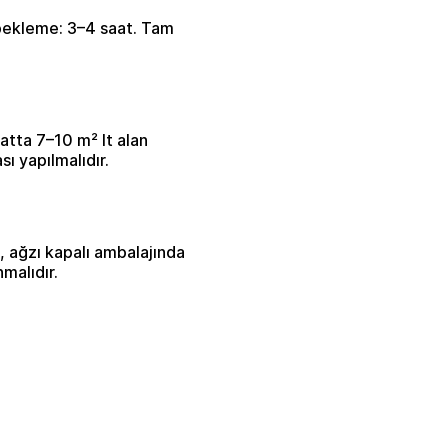
bekleme: 3–4 saat. Tam
katta 7–10 m² lt alan
ı yapılmalıdır.
, ağzı kapalı ambalajında
malıdır.