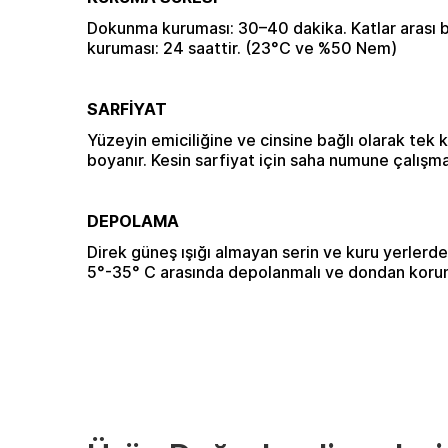
Dokunma kuruması: 30–40 dakika. Katlar arası 
kuruması: 24 saattir. (23°C ve %50 Nem)
SARFİYAT
Yüzeyin emiciliğine ve cinsine bağlı olarak tek 
boyanır. Kesin sarfiyat için saha numune çalışmas
DEPOLAMA
Direk güneş ışığı almayan serin ve kuru yerlerde
5°-35° C arasında depolanmalı ve dondan korun