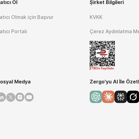
atıcı Ol
Şirket Bilgileri
atıcı Olmak için Başvur
KVKK
atıcı Portalı
Çerez Aydınlatma M
osyal Medya
Zergo'yu AI İle Özet
inkedin
Twitter
Instagram
Youtube