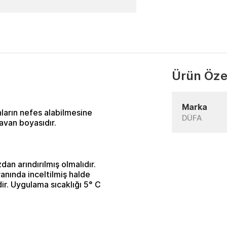
Ürün Özel
Marka
ların nefes alabilmesine
DÜFA
tavan boyasıdır.
an arındırılmış olmalıdır.
ranında inceltilmiş halde
dir. Uygulama sıcaklığı 5° C