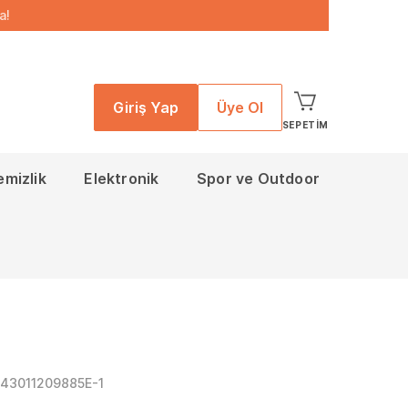
a!
Giriş Yap
Üye Ol
SEPETIM
emizlik
Elektronik
Spor ve Outdoor
043011209885E-1