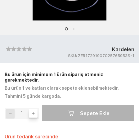
Kardelen
SKU:
ZER17291907025765953S-1
Bu ürün için minimum 1 ürün sipariş etmeniz
gerekmektedir.
Bu ürün 1 ve katları olarak sepete eklenebilmektedir.
Tahmini 5 günde kargoda.
Sepete Ekle
Ürün tedarik sürecinde