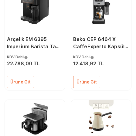
Arçelik EM 6395
Beko CEP 6464 X
Imperium Barista Tam
CaffeExperto Kapsüllü
Otomatik Espresso
Yarı Otomatik
KDV Dahil
KDV Dahil
Makinesi
Espresso Makinesi
22.788,00 TL
12.418,92 TL
Ürüne Git
Ürüne Git