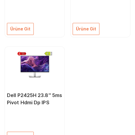
IPS Siyah
(9U5C1AA)
Ürüne Git
Ürüne Git
Dell P2425H 23.8'' 5ms
Pivot Hdmi Dp IPS