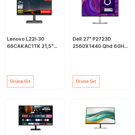
Lenovo L22I‐30
Dell 27" P2723D
66CAKAC1TK 21,5"
2560X1440 Qhd 60Hz
1920X108
8ms (Hdmı+Dp) IPS
Monitör
Ürüne Git
Ürüne Git