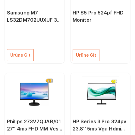
Samsung M7
HP S5 Pro 524pf FHD
LS32DM702UUXUF 32"
Monitor
4 ms 4K 60 Hz Monitör
Ürüne Git
Ürüne Git
Philips 273V7QJAB/01
HP Series 3 Pro 324pv
27'' 4ms FHD MM Vesa
23.8'' 5ms Vga Hdmi