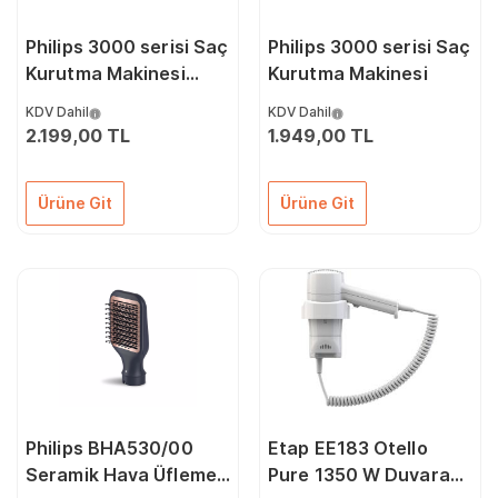
Philips 3000 serisi Saç
Philips 3000 serisi Saç
Kurutma Makinesi
Kurutma Makinesi
-2100 W Bhd350/10
KDV Dahil
KDV Dahil
2.199,00 TL
1.949,00 TL
Ürüne Git
Ürüne Git
Philips BHA530/00
Etap EE183 Otello
Seramik Hava Üflemeli
Pure 1350 W Duvara