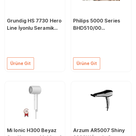
Grundig HS 7730 Hero
Philips 5000 Series
Line İyonlu Seramik
BHD510/00
Saç Düzleştirici
ThermoShield 2300 W
Saç Kurutma Makinesi
Ürüne Git
Ürüne Git
Mi Ionic H300 Beyaz
Arzum AR5007 Shiny