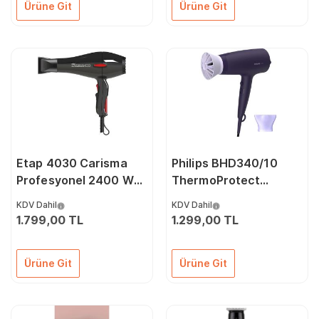
Ürüne Git
Ürüne Git
Etap 4030 Carisma
Philips BHD340/10
Profesyonel 2400 W
ThermoProtect
Saç Kurutma Makinesi
2100W Saç Kurutma
KDV Dahil
KDV Dahil
Makinesi
1.799,00 TL
1.299,00 TL
Ürüne Git
Ürüne Git