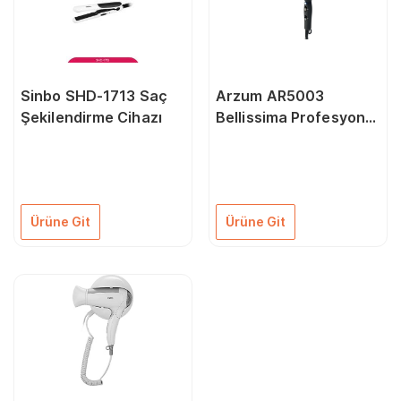
Sinbo SHD-1713 Saç
Arzum AR5003
Şekilendirme Cihazı
Bellissima Profesyonel
İyonlu AC 2200 Watt
Saç Kurutma Makinesi
Ürüne Git
Ürüne Git