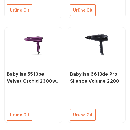
Ürüne Git
Ürüne Git
Babyliss 5513pe
Babyliss 6613de Pro
Velvet Orchid 2300w
Silence Volume 2200w
Dc Saç Kurutma
Saç Kurutma Makinesi
Makinesi
Ürüne Git
Ürüne Git