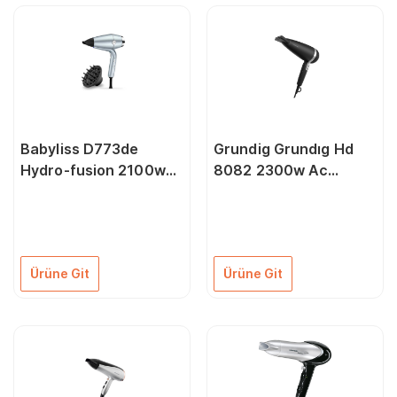
Babyliss D773de
Grundig Grundıg Hd
Hydro-fusion 2100w
8082 2300w Ac
Saç Kurutma Makinesi
Motorlu Saç Kurutma
Makinesi
Ürüne Git
Ürüne Git