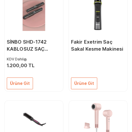
SİNBO SHD-1742
Fakir Exetrim Saç
KABLOSUZ SAÇ
Sakal Kesme Makinesi
DÜZLEŞTİRİCİ Mor
KDV Dahil
1.200,00 TL
Ürüne Git
Ürüne Git