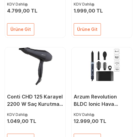
Saç Şekillendirici
Monte Otel Tipi Saç
KDV Dahil
KDV Dahil
Kurutma Makinesi
4.799,00 TL
1.999,00 TL
Ürüne Git
Ürüne Git
Conti CHD 125 Karayel
Arzum Revolution
2200 W Saç Kurutma
BLDC Ionic Hava
Makinesi
Üflemeli Saç
KDV Dahil
KDV Dahil
Şekillendirici 6 Farklı
1.049,00 TL
12.999,00 TL
Başlıklı - AR5166