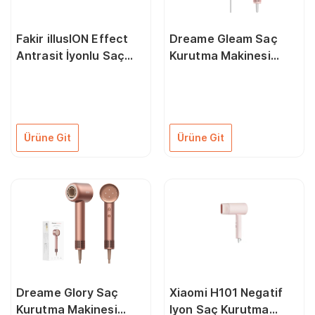
Fakir illusION Effect
Dreame Gleam Saç
Antrasit İyonlu Saç
Kurutma Makinesi
Düzleştirici Tarak
Pembe
Ürüne Git
Ürüne Git
Dreame Glory Saç
Xiaomi H101 Negatif
Kurutma Makinesi
Iyon Saç Kurutma