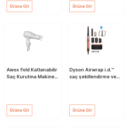
Ürüne Git
Ürüne Git
Awox Fold Katlanabilir
Dyson Airwrap i.d.™
Saç Kurutma Makinesi
saç şekillendirme ve
Beyaz
kurutma seti (Amber
Silk)
Ürüne Git
Ürüne Git