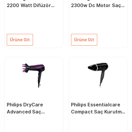
2200 Watt Difüzör
2300w Dc Motor Saç
Başlıklı İyonik Saç
Kurutma Makinesi
Kurutma Makinesi
Ürüne Git
Ürüne Git
Philips DryCare
Philips Essentialcare
Advanced Saç
Compact Saç Kurutma
Kurutma Makinesi
Makinesi
Hp8233/00