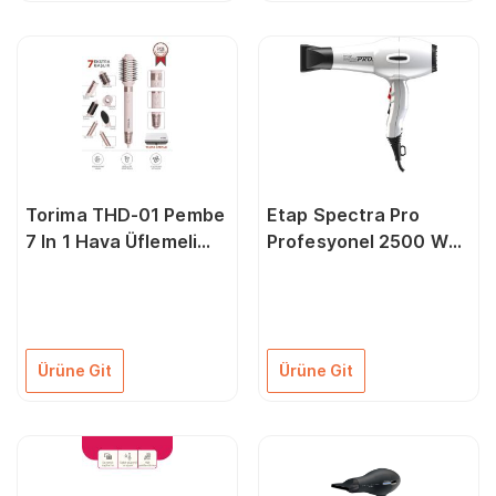
Torima THD-01 Pembe
Etap Spectra Pro
7 In 1 Hava Üflemeli
Profesyonel 2500 W
Saç Şekillendirici
Saç Kurutma Makinesi
Airwrap Compact Saç
Kurutma Fön Makinesi
Ürüne Git
Ürüne Git