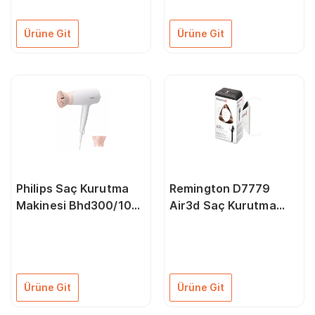
8710103602033
Ürüne Git
Ürüne Git
Philips Saç Kurutma
Remington D7779
Makinesi Bhd300/10
Air3d Saç Kurutma
Bhd300/10
Makinesi
Ürüne Git
Ürüne Git