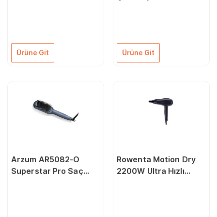
Rose
Makinesi 1600W
Pembe 2024 Model
Ürüne Git
Ürüne Git
Arzum AR5082-O
Rowenta Motion Dry
Superstar Pro Saç
2200W Ultra Hızlı
Düzleştirici Fırça -
Kurutma - CV5715TR
Okyanus
Siyah