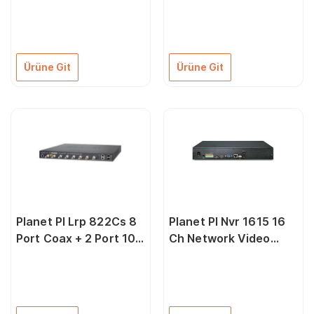
6Tb Nvr Kayıt Cihazı
1X 6Tb Nvr Kayıt
H265+
Cihazı H265+
Ürüne Git
Ürüne Git
Planet Pl Lrp 822Cs 8
Planet Pl Nvr 1615 16
Port Coax + 2 Port 10
Ch Network Video
100 1000T + 2 Port
Recorder
100 1000X Sfp Long
Reach Poe Over
Coaxial Managed