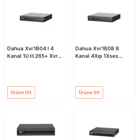
Dahua Xvr1B04 I 4
Dahua Xvr1B08 8
Kanal 1U H.265+ Xvr
Kanal 4Xıp 1Xses
1X6Tb
1Xvga 1Xhdmi 1080N
H265+ Hdcvı Ahd Tvı
Cvbs Ip Dvr Kayıt
Cihazı Siyah
Ürüne Git
Ürüne Git