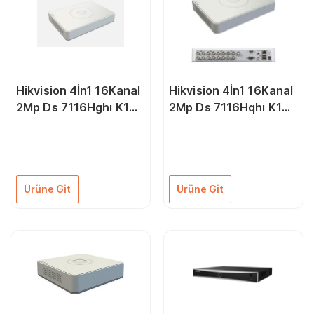
Hikvision 4İn1 16Kanal
Hikvision 4İn1 16Kanal
2Mp Ds 7116Hghı K1
2Mp Ds 7116Hqhı K1
1X 10Tb Ahd Kayıt
1X 6Tb Ahd Kayıt
Cihazı H265+ Pro
Cihazı H265+ Pro
Ürüne Git
Ürüne Git