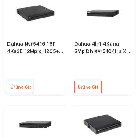
Dahua Nvr5416 16P
Dahua 4İn1 4Kanal
4Ks2E 12Mpix H265+
5Mp Dh Xvr5104Hs X1
16Kanal Video 16 Poe
1X 6Tb Ahd Kayıt
4 Hdd 1080P Kayıt
Cihazı H265+
320Mbps Bant
Genişliği Nvr
Ürüne Git
Ürüne Git