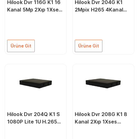
Hilook Dvr 116G K1 16
Hilook Dvr 204G K1
Kanal 5Mp 2Xıp 1Xses
2Mpix H265 4Kanal
1Xvga 1Xhdmi 1080P
Video 1 Hdd 1080P
1X6Tb Destek Hdcvı
5İn1 Dvr
Ahd Tvı Cvbs Ip Hibrit
Dvr Kayıt Cihazı
Ürüne Git
Ürüne Git
Hilook Dvr 204Q K1 S
Hilook Dvr 208G K1 8
1080P Lite 1U H.265
Kanal 2Xıp 1Xses
Dvr Kayıt Cihazı
1Xvga 1Xhdmi 1080P
1X6Tb Destek Hd Tvı