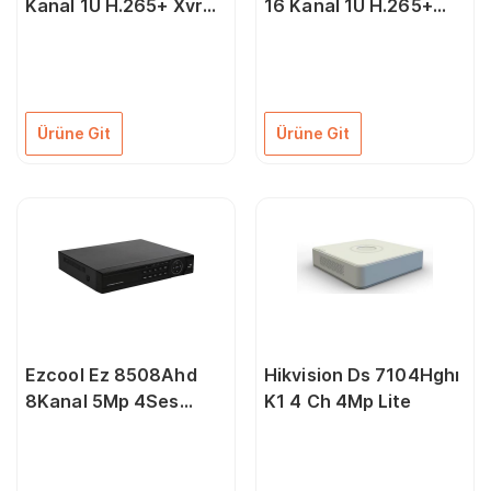
Kanal 1U H.265+ Xvr
16 Kanal 1U H.265+
1X10Tb
Xvr 2X10Tb
Ürüne Git
Ürüne Git
Ezcool Ez 8508Ahd
Hikvision Ds 7104Hghı
8Kanal 5Mp 4Ses
K1 4 Ch 4Mp Lite
1Hdd Xmeye Xvr