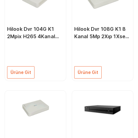
Hilook Dvr 104G K1
Hilook Dvr 108G K1 8
2Mpix H265 4Kanal
Kanal 5Mp 2Xıp 1Xses
Video 1 Hdd 1080P
1Xvga 1Xhdmi 1080P
Lite 5İn1 Dvr
1X6Tb Destek Hdcvı
Ahd Tvı Cvbs Ip Hibrit
Dvr Kayıt Cihazı
Ürüne Git
Ürüne Git