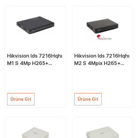
Hikvision Ids 7216Hqhı
Hikvision Ids 7216Hqhı
M1 S 4Mp H265+
M2 S 4Mpix H265+
16Kanal Video 2 Hdd
16Kanal Video 2 Hdd
4Mp Lite 5İn1 Dvr
4Mpix Lite 5İn1 Dvr
Ürüne Git
Ürüne Git