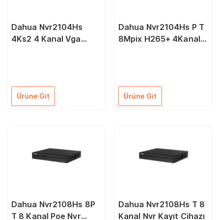
Dahua Nvr2104Hs
Dahua Nvr2104Hs P T
4Ks2 4 Kanal Vga
8Mpix H265+ 4Kanal
Hdmi 1080P Hd Nvr
Video 4 Port Poe 1 Hdd
Kayıt Cihazı
1080P Kayıt 80Mbps
Bant Genişliği Nvr
Ürüne Git
Ürüne Git
Dahua Nvr2108Hs 8P
Dahua Nvr2108Hs T 8
T 8 Kanal Poe Nvr
Kanal Nvr Kayıt Cihazı