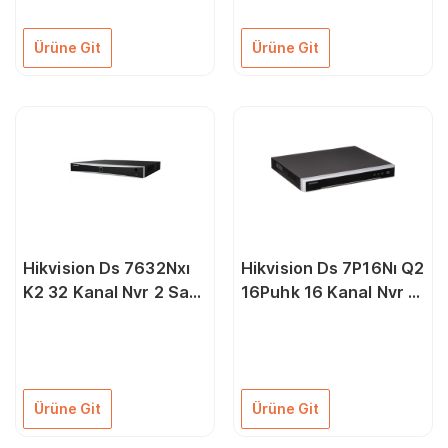
80 160Mbps Bant
Genişliği Nvr
Ürüne Git
Ürüne Git
Hikvision Ds 7632Nxı
Hikvision Ds 7P16Nı Q2
K2 32 Kanal Nvr 2 Sata
16Puhk 16 Kanal Nvr 2
H.265+
Sata H.265+ Poe
Ürüne Git
Ürüne Git