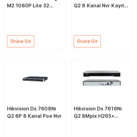
M2 1080P Lite 32
Q2 8 Kanal Nvr Kayıt
Kanal H.265+ Hd Tvı
Cıhazı
Kayıt Cihazı
Ürüne Git
Ürüne Git
Hikvision Ds 7608Nı
Hikvision Ds 7616Nı
Q2 8P 8 Kanal Poe Nvr
Q2 8Mpix H265+
16Kanal Video 2 Hdd
Uhd 4K 2160P Kayıt