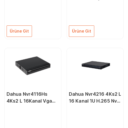
Kayıt Cihazı
Ürüne Git
Ürüne Git
Dahua Nvr4116Hs
Dahua Nvr4216 4Ks2 L
4Ks2 L 16Kanal Vga
16 Kanal 1U H.265 Nvr
Hdmi Nvr Kayıt Cihazı
2X10Tb