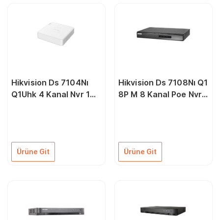
Hikvision Ds 7104Nı
Hikvision Ds 7108Nı Q1
Q1Uhk 4 Kanal Nvr 1
8P M 8 Kanal Poe Nvr
Sata H.265+
Cihazı
Ürüne Git
Ürüne Git