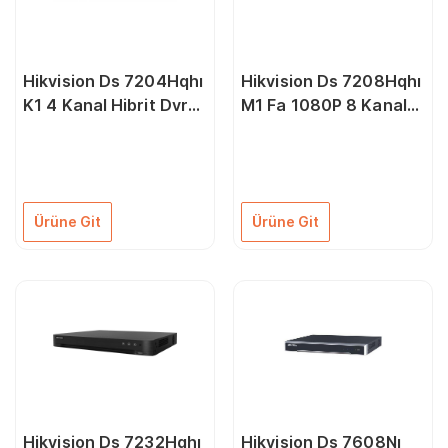
Hikvision Ds 7204Hqhı
Hikvision Ds 7208Hqhı
K1 4 Kanal Hibrit Dvr
M1 Fa 1080P 8 Kanal
Cıhazı
H.265+ Hd Tvı Kayıt
Cihazı
Ürüne Git
Ürüne Git
Hikvision Ds 7232Hghı
Hikvision Ds 7608Nı