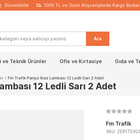
Güvenilirlik
1000 TL ve Üzeri Alışverişlerde Kargo Bedav
Ara
 ve Teknik Ürünler
Ofis ve Kırtasiye
Gıda ve T
er
/
Fm Trafik Panjur İkaz Lambası 12 Ledli Sarı 2 Adet
ambası 12 Ledli Sarı 2 Adet
Fm Trafik
SKU:
ZER17292