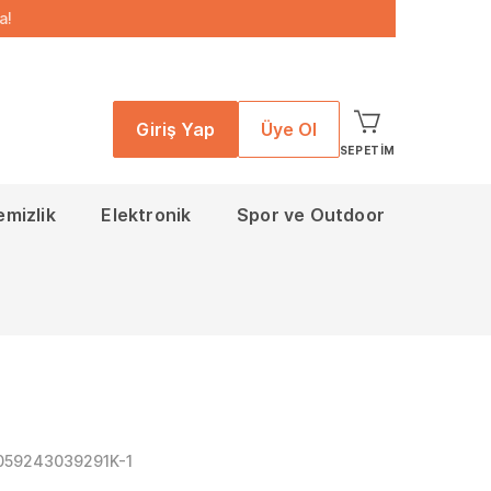
a!
Giriş Yap
Üye Ol
SEPETIM
emizlik
Elektronik
Spor ve Outdoor
059243039291K-1