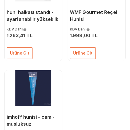
huni halkası standı -
WMF Gourmet Reçel
ayarlanabilir yükseklik
Hunisi
KDV Dahil
KDV Dahil
1.263,41 TL
1.999,00 TL
Ürüne Git
Ürüne Git
imhoff hunisi - cam -
musluksuz