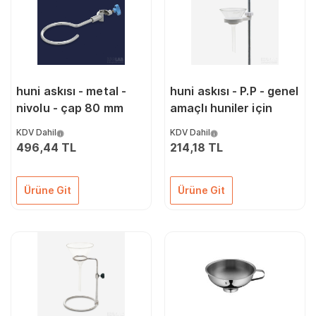
huni askısı - metal -
huni askısı - P.P - genel
nivolu - çap 80 mm
amaçlı huniler için
KDV Dahil
KDV Dahil
496,44 TL
214,18 TL
Ürüne Git
Ürüne Git