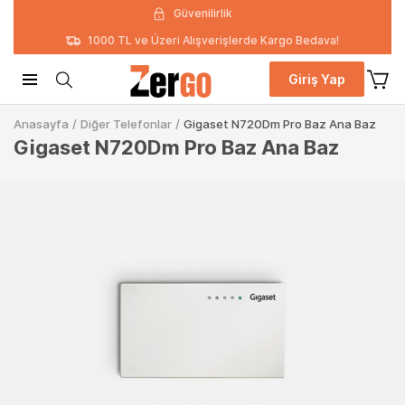
Güvenilirlik
1000 TL ve Üzeri Alışverişlerde Kargo Bedava!
Giriş Yap
Anasayfa
/
Diğer Telefonlar
/
Gigaset N720Dm Pro Baz Ana Baz
Gigaset N720Dm Pro Baz Ana Baz