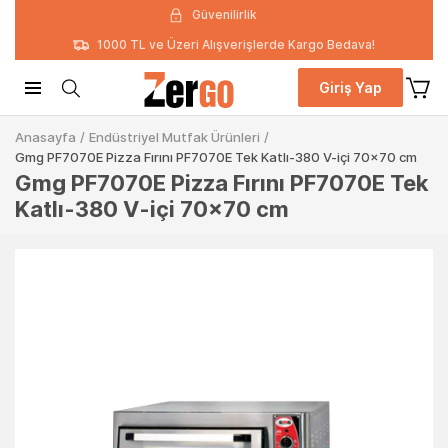
Güvenilirlik
1000 TL ve Üzeri Alışverişlerde Kargo Bedava!
Giriş Yap
Anasayfa
/
Endüstriyel Mutfak Ürünleri
/
Gmg PF7070E Pizza Fırını PF7070E Tek Katlı-380 V-içi 70x70 cm
Gmg PF7070E Pizza Fırını PF7070E Tek
Katlı-380 V-içi 70x70 cm