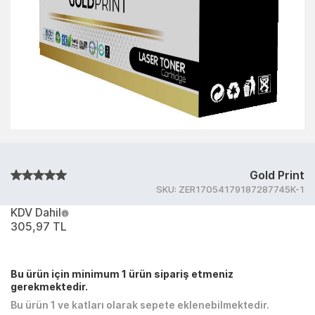
Gold Print
SKU:
ZER17054179187287745K-1
KDV Dahil
305,97 TL
Bu ürün için minimum 1 ürün sipariş etmeniz
gerekmektedir.
Bu ürün 1 ve katları olarak sepete eklenebilmektedir.