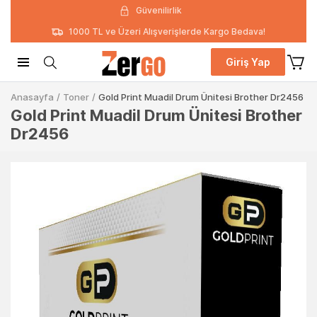
Güvenilirlik
1000 TL ve Üzeri Alışverişlerde Kargo Bedava!
Giriş Yap
Anasayfa
/
Toner
/
Gold Print Muadil Drum Ünitesi Brother Dr2456
Gold Print Muadil Drum Ünitesi Brother
Dr2456