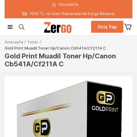
Güvenilirlik
1000 TL ve Üzeri Alışverişlerde Kargo Bedava!
Giriş Yap
Anasayfa
/
Toner
/
Gold Print Muadil Toner Hp/Canon Cb541A/Cf211A C
Gold Print Muadil Toner Hp/Canon
Cb541A/Cf211A C