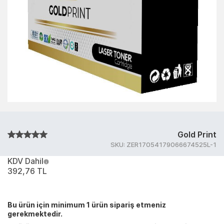
Gold Print
SKU:
ZER17054179066674525L-1
KDV Dahil
392,76 TL
Bu ürün için minimum 1 ürün sipariş etmeniz
gerekmektedir.