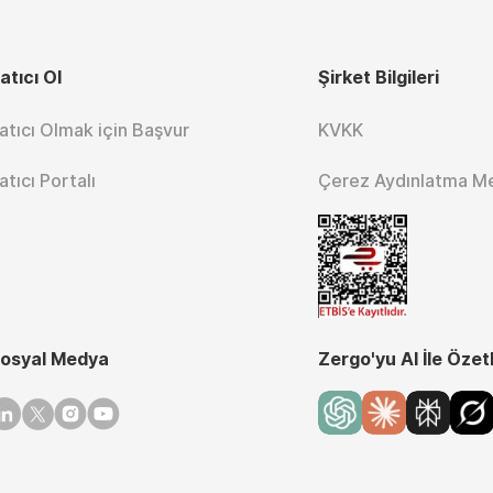
atıcı Ol
Şirket Bilgileri
atıcı Olmak için Başvur
KVKK
atıcı Portalı
Çerez Aydınlatma M
osyal Medya
Zergo'yu AI İle Özet
inkedin
Twitter
Instagram
Youtube