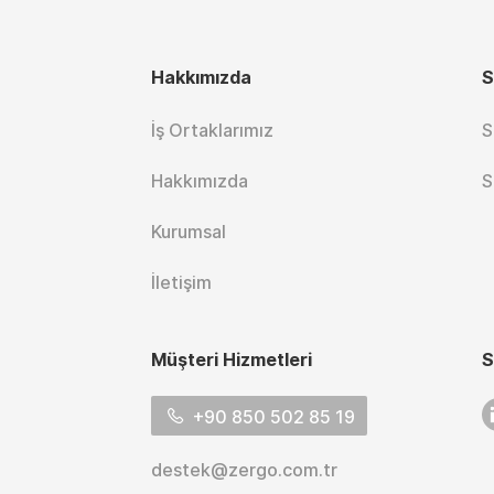
Hakkımızda
S
İş Ortaklarımız
S
Hakkımızda
S
Kurumsal
İletişim
Müşteri Hizmetleri
S
L
+90 850 502 85 19
destek@zergo.com.tr