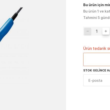
Bu ürün için m
Bu ürün 1 ve ka
Tahmini 5 günd
Ürün tedarik 
STOK GELINCE H