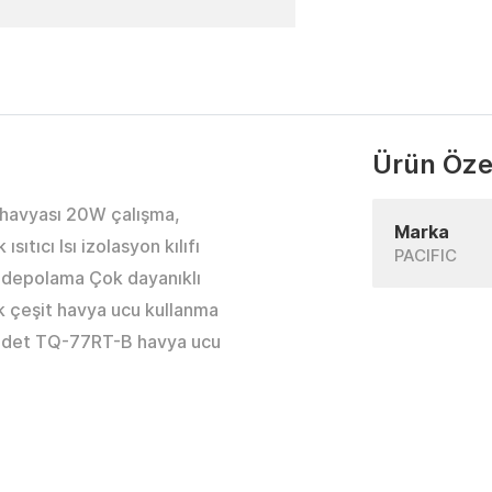
Ürün Özel
havyası 20W çalışma,
Marka
sıtıcı Isı izolasyon kılıfı
PACIFIC
 depolama Çok dayanıklı
ik çeşit havya ucu kullanma
1 adet TQ-77RT-B havya ucu