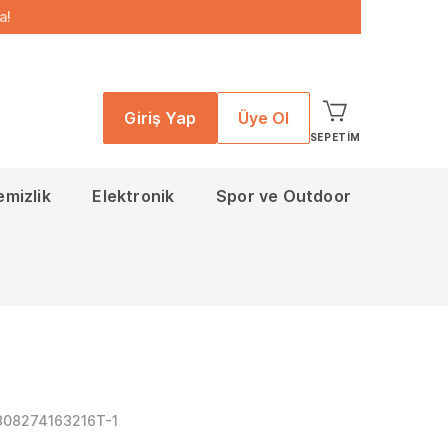
a!
Giriş Yap
Üye Ol
SEPETIM
emizlik
Elektronik
Spor ve Outdoor
308274163216T-1