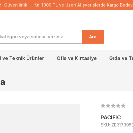
Güvenilirlik
1000 TL ve Üzeri Alışverişlerde Kargo Bedav
Ara
 ve Teknik Ürünler
Ofis ve Kırtasiye
Gıda ve T
ya
PACIFIC
SKU:
ZER17395