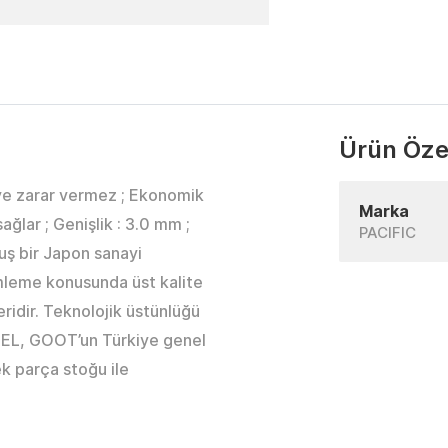
Ürün Özel
reye zarar vermez ; Ekonomik
Marka
lar ; Genişlik : 3.0 mm ;
PACIFIC
uş bir Japon sanayi
imleme konusunda üst kalite
eridir. Teknolojik üstünlüğü
TEL, GOOT’un Türkiye genel
k parça stoğu ile