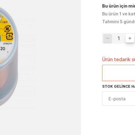
Bu ürün için m
Bu ürün 1 ve ka
Tahmini 5 günd
Ürün tedarik 
STOK GELINCE H