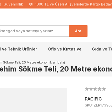
Güvenilirlik
1000 TL ve Üzeri Alışverişlerde Kargo Bedav
Ara
 ve Teknik Ürünler
Ofis ve Kırtasiye
Gıda ve T
m Sökme Teli, 20 Metre ekonomik ambalaj
him Sökme Teli, 20 Metre ekon
PACIFIC
SKU:
ZER17395