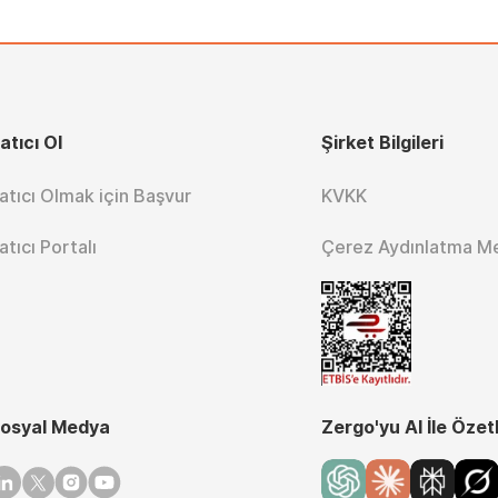
atıcı Ol
Şirket Bilgileri
atıcı Olmak için Başvur
KVKK
atıcı Portalı
Çerez Aydınlatma M
osyal Medya
Zergo'yu AI İle Özet
inkedin
Twitter
Instagram
Youtube