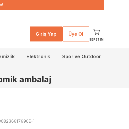
a!
Giriş Yap
Üye Ol
SEPETIM
emizlik
Elektronik
Spor ve Outdoor
omik ambalaj
308236617696E-1