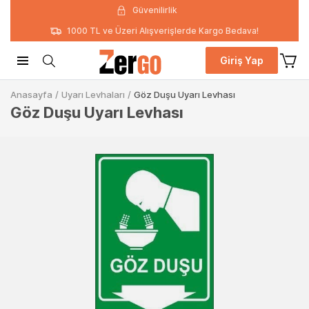
Güvenilirlik
1000 TL ve Üzeri Alışverişlerde Kargo Bedava!
Giriş Yap
Anasayfa
/
Uyarı Levhaları
/
Göz Duşu Uyarı Levhası
Göz Duşu Uyarı Levhası