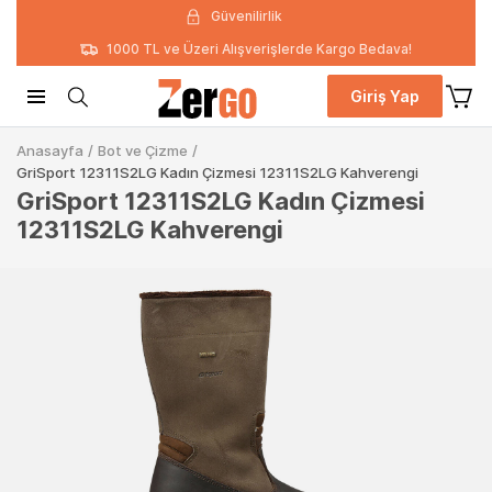
Güvenilirlik
1000 TL ve Üzeri Alışverişlerde Kargo Bedava!
Giriş Yap
Anasayfa
/
Bot ve Çizme
/
GriSport 12311S2LG Kadın Çizmesi 12311S2LG Kahverengi
GriSport 12311S2LG Kadın Çizmesi
12311S2LG Kahverengi