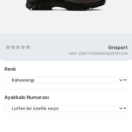
Grisport
SKU:
ZER17355569092679131N
Renk
Ayakkabı Numarası