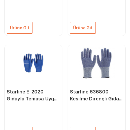
Temasa Uygun Eldiven
Köpük Nitril Eldiven
(6-6.5/XS Beden)
(7/S Beden)
Ürüne Git
Ürüne Git
Starline E-2020
Starline 636800
Gıdayla Temasa Uygun
Kesilme Dirençli Gıda
Köpük Nitril Eldiven
Uyumlu Tek El Kasap
(8/M Beden)
Eldiven