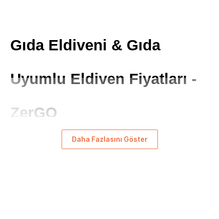
Gıda Eldiveni & Gıda 
Uyumlu Eldiven Fiyatları - 
ZerGO
Gıda eldivenleri, gıda sektöründe çalışanların ellerini hijyenik 
Daha Fazlasını Göster
tutmak ve gıda ürünlerini korumak amacıyla tasarlanmış özel 
eldivenlerdir. ZerGO, gıda sektörüne uygun, yüksek kaliteli ve 
dayanıklı gıda eldivenleri sunar. Bu eldivenler, sağlık ve hijyen 
standartlarına uygun olarak üretilir ve gıda ürünlerinin 
kontaminasyondan korunmasını sağlar.
Gıda Eldiveni Nedir?