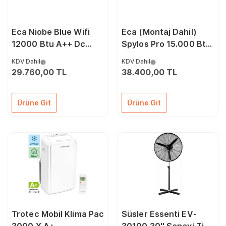
Eca Niobe Blue Wifi
Eca (Montaj Dahil)
12000 Btu A++ Dc
Spylos Pro 15.000 Btu
Inverter Klima
A++ Dc İnverter Klima
KDV Dahil
KDV Dahil
29.760,00 TL
38.400,00 TL
Ürüne Git
Ürüne Git
Trotec Mobil Klima Pac
Süsler Essenti EV-