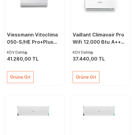
Viessmann Vitoclima
Vaillant Climavair Pro
050-S/HE Pro+Plus
Wifi 12.000 Btu A++
18000 Btu
3D Dc İnverter Klima
KDV Dahil
KDV Dahil
A++İnverter Klima
41.280,00 TL
37.440,00 TL
Ürüne Git
Ürüne Git