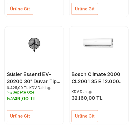
Ürüne Git
Ürüne Git
Süsler Essenti EV-
Bosch Climate 2000
30200 30" Duvar Tipi
CL2001 35 E 12.000
Vantilatör 240 W
9.425,00 TL
KDV Dahil
Btu A++ Dc İnverter
KDV Dahil
Sepete Özel
Klima
32.160,00 TL
5.249,00 TL
Ürüne Git
Ürüne Git