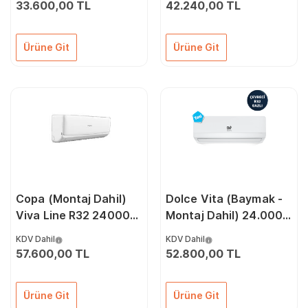
Klima
Klima
33.600,00 TL
42.240,00 TL
Ürüne Git
Ürüne Git
Copa (Montaj Dahil)
Dolce Vita (Baymak -
Viva Line R32 24000
Montaj Dahil) 24.000
Btu A++ Dc İnverter
Btu A++ İnverter Klima
KDV Dahil
KDV Dahil
Klima
57.600,00 TL
52.800,00 TL
Ürüne Git
Ürüne Git