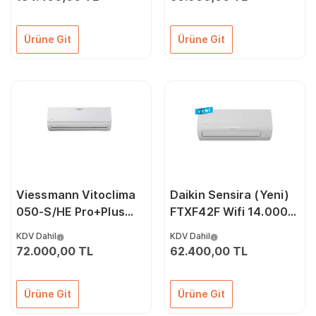
Ürüne Git
Ürüne Git
Viessmann Vitoclima
Daikin Sensira (Yeni)
050-S/HE Pro+Plus
FTXF42F Wifi 14.000
24000 Btu
Btu A++ İnverter Klima
KDV Dahil
KDV Dahil
A++İnverter Klima
72.000,00 TL
62.400,00 TL
Ürüne Git
Ürüne Git