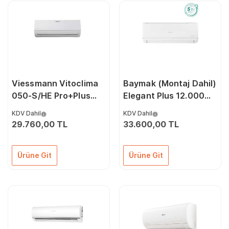
Viessmann Vitoclima
Baymak (Montaj Dahil)
050-S/HE Pro+Plus
Elegant Plus 12.000
12000 Btu
Btu A++ İnverter Klima
KDV Dahil
KDV Dahil
A++İnverter Klima
29.760,00 TL
33.600,00 TL
Ürüne Git
Ürüne Git