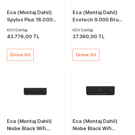
Eca (Montaj Dahil)
Eca (Montaj Dahil)
Spylos Plus 18.000
Ecotech 9.000 Btu
Btu A++ Dc İnverter
A++ 3D Dc İnverter
KDV Dahil
KDV Dahil
Klima
Klima
43.776,00 TL
27.360,00 TL
Ürüne Git
Ürüne Git
Eca (Montaj Dahil)
Eca (Montaj Dahil)
Niobe Black Wifi
Niobe Black Wifi