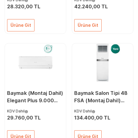
Klima
28.320,00 TL
42.240,00 TL
Ürüne Git
Ürüne Git
Baymak (Montaj Dahil)
Baymak Salon Tipi 48
Elegant Plus 9.000
FSA (Montaj Dahil)
Btu A++ İnverter Klima
48.000 Btu İnverter
KDV Dahil
KDV Dahil
Klima
29.760,00 TL
134.400,00 TL
Ürüne Git
Ürüne Git