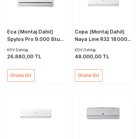
Eca (Montaj Dahil)
Copa (Montaj Dahil)
Spylos Pro 9.000 Btu
Naya Line R32 18000
A++ Dc İnverter Klima
Btu A++ Dc İnverter
KDV Dahil
KDV Dahil
Klima
26.880,00 TL
48.000,00 TL
Ürüne Git
Ürüne Git