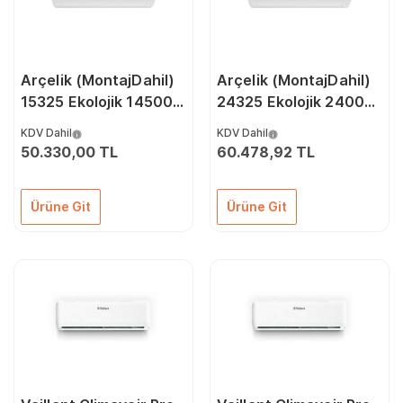
Arçelik (MontajDahil)
Arçelik (MontajDahil)
15325 Ekolojik 14500
24325 Ekolojik 24000
Btu A++ İnverter Klima
Btu A++ İnverter Klima
KDV Dahil
KDV Dahil
50.330,00 TL
60.478,92 TL
Ürüne Git
Ürüne Git