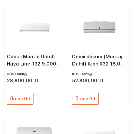
Copa (Montaj Dahil)
Demirdöküm (Montaj
Naya Line R32 9.000
Dahil) Kion R32 18.000
Btu A++ Dc İnverter
Btu A++ İnverter Klima
KDV Dahil
KDV Dahil
Klima
28.800,00 TL
52.800,00 TL
Ürüne Git
Ürüne Git