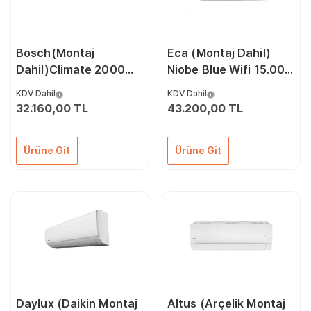
Bosch(Montaj
Eca (Montaj Dahil)
Dahil)Climate 2000
Niobe Blue Wifi 15.000
35E 12.000 Btu A++
Btu A++ İnverter Klima
KDV Dahil
KDV Dahil
İnverter Klima
32.160,00 TL
43.200,00 TL
Ürüne Git
Ürüne Git
Daylux (Daikin Montaj
Altus (Arçelik Montaj