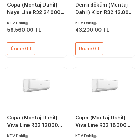
Copa (Montaj Dahil)
Demirdöküm (Montaj
Naya Line R32 24000
Dahil) Kion R32 12.000
Btu A++ Dc İnverter
Btu A++ İnverter Klima
KDV Dahil
KDV Dahil
Klima
58.560,00 TL
43.200,00 TL
Ürüne Git
Ürüne Git
Copa (Montaj Dahil)
Copa (Montaj Dahil)
Viva Line R32 12000
Viva Line R32 18000
Btu A++ Dc İnverter
Btu A++ Dc İnverter
KDV Dahil
KDV Dahil