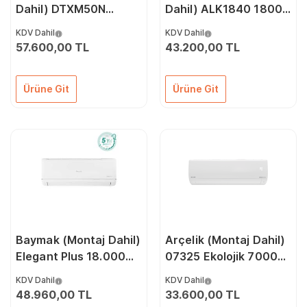
Dahil) DTXM50N
Dahil) ALK1840 18000
18000 Btu A++
Btu A++ İnverter Klima
KDV Dahil
KDV Dahil
İnverter Klima
57.600,00 TL
43.200,00 TL
Ürüne Git
Ürüne Git
Baymak (Montaj Dahil)
Arçelik (Montaj Dahil)
Elegant Plus 18.000
07325 Ekolojik 7000
Btu A++ İnverter Klima
Btu A++ İnverter Klima
KDV Dahil
KDV Dahil
48.960,00 TL
33.600,00 TL