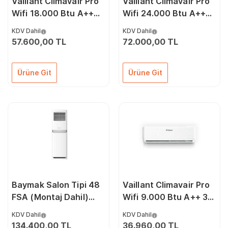
Vaillant Climavair Pro
Vaillant Climavair Pro
Wifi 18.000 Btu A++
Wifi 24.000 Btu A++
3D Dc İnverter Klima
3D Dc İnverter Klima
KDV Dahil
KDV Dahil
57.600,00 TL
72.000,00 TL
Ürüne Git
Ürüne Git
Baymak Salon Tipi 48
Vaillant Climavair Pro
FSA (Montaj Dahil)
Wifi 9.000 Btu A++ 3D
48.000 Btu İnverter
Dc İnverter Klima
KDV Dahil
KDV Dahil
Klima
134.400,00 TL
36.960,00 TL