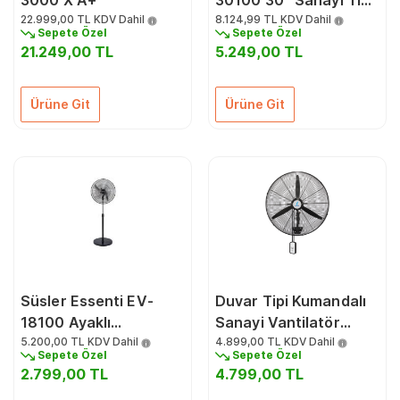
3000 X A+
30100 30'' Sanayi Tipi
22.999,00 TL
KDV Dahil
Ayaklı Vantilatör 240
8.124,99 TL
KDV Dahil
Sepete Özel
Sepete Özel
W
21.249,00 TL
5.249,00 TL
Ürüne Git
Ürüne Git
Süsler Essenti EV-
Duvar Tipi Kumandalı
18100 Ayaklı
Sanayi Vantilatör
Vantilatör 150 W
5.200,00 TL
KDV Dahil
180W KCF292KD
4.899,00 TL
KDV Dahil
Sepete Özel
Sepete Özel
2.799,00 TL
4.799,00 TL