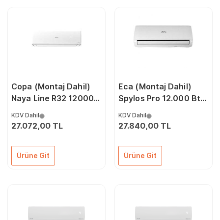
Copa (Montaj Dahil)
Eca (Montaj Dahil)
Naya Line R32 12000
Spylos Pro 12.000 Btu
Btu A++ Dc İnverter
A++ Dc İnverter Klima
KDV Dahil
KDV Dahil
Klima
27.072,00 TL
27.840,00 TL
Ürüne Git
Ürüne Git