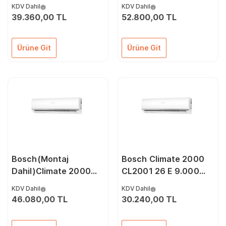
12.000 Btu A++
18.000 Btu A++
KDV Dahil
KDV Dahil
İnverter Klima
İnverter Klima
39.360,00 TL
52.800,00 TL
Ürüne Git
Ürüne Git
Bosch(Montaj
Bosch Climate 2000
Dahil)Climate 2000
CL2001 26 E 9.000
53E 18.000 Btu A++
Btu A++ Dc İnverter
KDV Dahil
KDV Dahil
İnverter Klima
Klima
46.080,00 TL
30.240,00 TL