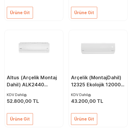
Ürüne Git
Ürüne Git
Altus (Arçelik Montaj
Arçelik (MontajDahil)
Dahil) ALK2440
12325 Ekolojik 12000
24000 Btu A++
Btu A++ İnverter Klima
KDV Dahil
KDV Dahil
İnverter Klima
52.800,00 TL
43.200,00 TL
Ürüne Git
Ürüne Git