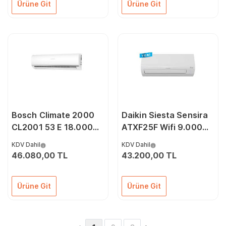
Ürüne Git
Ürüne Git
Bosch Climate 2000
Daikin Siesta Sensira
CL2001 53 E 18.000
ATXF25F Wifi 9.000
Btu A++ Dc İnverter
Btu A++ İnverter Klima
KDV Dahil
KDV Dahil
Klima
46.080,00 TL
43.200,00 TL
Ürüne Git
Ürüne Git