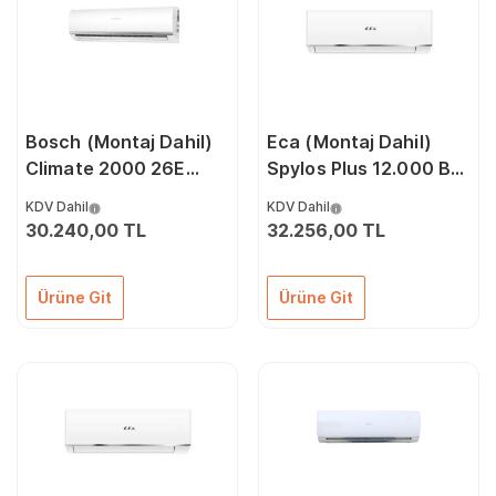
Bosch (Montaj Dahil)
Eca (Montaj Dahil)
Climate 2000 26E
Spylos Plus 12.000 Btu
9000 Btu A++ İnverter
A++ Dc İnverter Klima
KDV Dahil
KDV Dahil
Klima
30.240,00 TL
32.256,00 TL
Ürüne Git
Ürüne Git