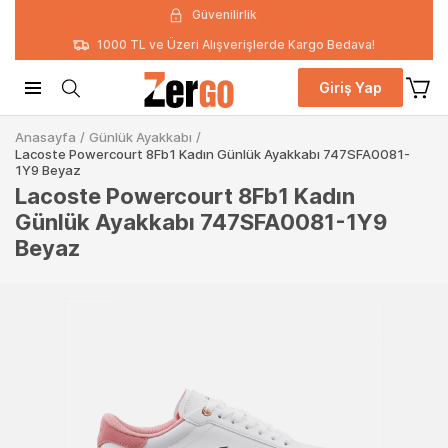
Güvenilirlik
1000 TL ve Üzeri Alışverişlerde Kargo Bedava!
Giriş Yap
Anasayfa
/
Günlük Ayakkabı
/
Lacoste Powercourt 8Fb1 Kadın Günlük Ayakkabı 747SFA0081-
1Y9 Beyaz
Lacoste Powercourt 8Fb1 Kadın
Günlük Ayakkabı 747SFA0081-1Y9
Beyaz