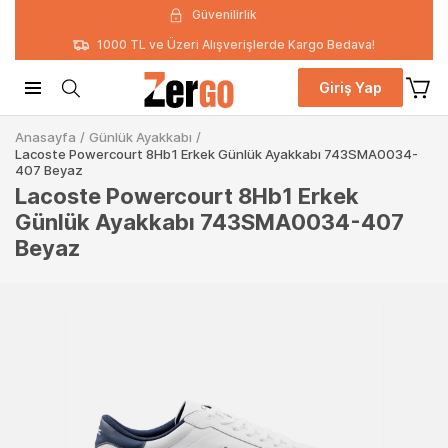
Güvenilirlik
1000 TL ve Üzeri Alışverişlerde Kargo Bedava!
Giriş Yap
Anasayfa
/
Günlük Ayakkabı
/
Lacoste Powercourt 8Hb1 Erkek Günlük Ayakkabı 743SMA0034-
407 Beyaz
Lacoste Powercourt 8Hb1 Erkek
Günlük Ayakkabı 743SMA0034-407
Beyaz