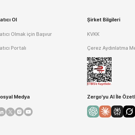
atıcı Ol
Şirket Bilgileri
atıcı Olmak için Başvur
KVKK
atıcı Portalı
Çerez Aydınlatma M
osyal Medya
Zergo'yu AI İle Özet
inkedin
Twitter
Instagram
Youtube