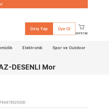
a!
Giriş Yap
Üye Ol
SEPETIM
emizlik
Elektronik
Spor ve Outdoor
AZ-DESENLI Mor
174947852530D