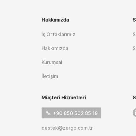
Hakkımızda
S
İş Ortaklarımız
S
Hakkımızda
S
Kurumsal
İletişim
Müşteri Hizmetleri
S
L
+90 850 502 85 19
destek@zergo.com.tr