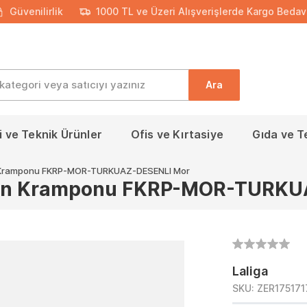
Güvenilirlik
1000 TL ve Üzeri Alışverişlerde Kargo Bedav
Ara
 ve Teknik Ürünler
Ofis ve Kırtasiye
Gıda ve T
n Kramponu FKRP-MOR-TURKUAZ-DESENLI Mor
min Kramponu FKRP-MOR-TURKU
Laliga
SKU:
ZER17517