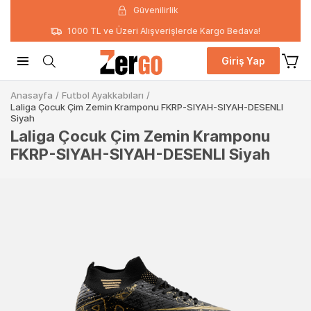
Güvenilirlik
1000 TL ve Üzeri Alışverişlerde Kargo Bedava!
Giriş Yap
Anasayfa
/
Futbol Ayakkabıları
/
Laliga Çocuk Çim Zemin Kramponu FKRP-SIYAH-SIYAH-DESENLI
Siyah
Laliga Çocuk Çim Zemin Kramponu
FKRP-SIYAH-SIYAH-DESENLI Siyah