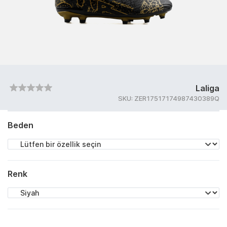
Laliga
SKU:
ZER17517174987430389Q
Beden
Renk