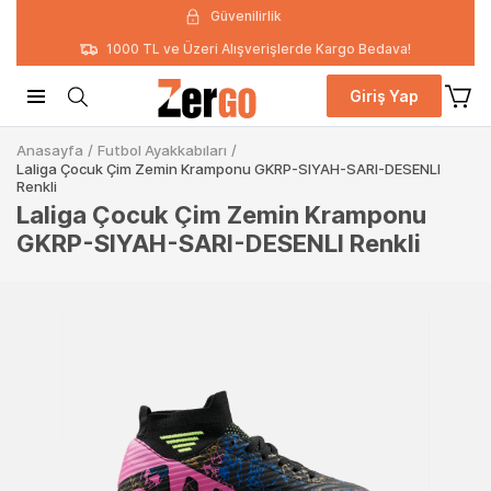
Güvenilirlik
1000 TL ve Üzeri Alışverişlerde Kargo Bedava!
Giriş Yap
Anasayfa
/
Futbol Ayakkabıları
/
Laliga Çocuk Çim Zemin Kramponu GKRP-SIYAH-SARI-DESENLI
Renkli
Laliga Çocuk Çim Zemin Kramponu
GKRP-SIYAH-SARI-DESENLI Renkli