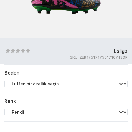
Laliga
SKU:
ZER17517175517167430P
Beden
Renk