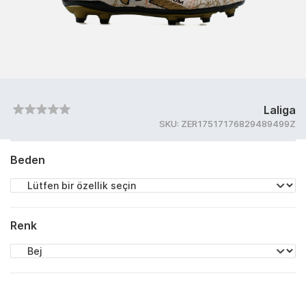
Laliga
SKU:
ZER17517176829489499Z
Beden
Renk