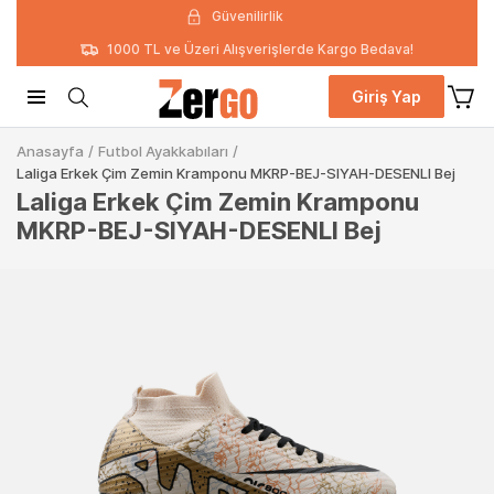
Güvenilirlik
1000 TL ve Üzeri Alışverişlerde Kargo Bedava!
Giriş Yap
Anasayfa
/
Futbol Ayakkabıları
/
Laliga Erkek Çim Zemin Kramponu MKRP-BEJ-SIYAH-DESENLI Bej
Laliga Erkek Çim Zemin Kramponu
MKRP-BEJ-SIYAH-DESENLI Bej