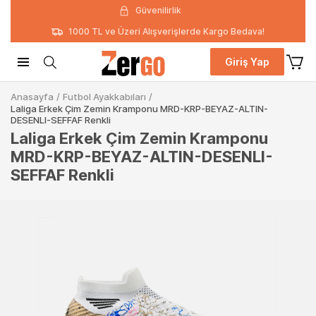
Güvenilirlik
1000 TL ve Üzeri Alışverişlerde Kargo Bedava!
Giriş Yap
Anasayfa
/
Futbol Ayakkabıları
/
Laliga Erkek Çim Zemin Kramponu MRD-KRP-BEYAZ-ALTIN-
DESENLI-SEFFAF Renkli
Laliga Erkek Çim Zemin Kramponu
MRD-KRP-BEYAZ-ALTIN-DESENLI-
SEFFAF Renkli