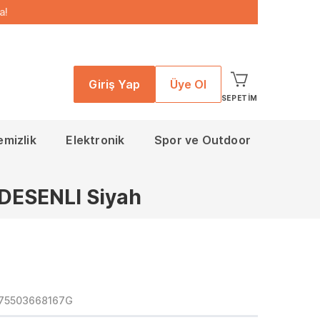
a!
Giriş Yap
Üye Ol
SEPETIM
emizlik
Elektronik
Spor ve Outdoor
DESENLI Siyah
175503668167G