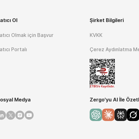
atıcı Ol
Şirket Bilgileri
atıcı Olmak için Başvur
KVKK
atıcı Portalı
Çerez Aydınlatma M
osyal Medya
Zergo'yu AI İle Özet
inkedin
Twitter
Instagram
Youtube