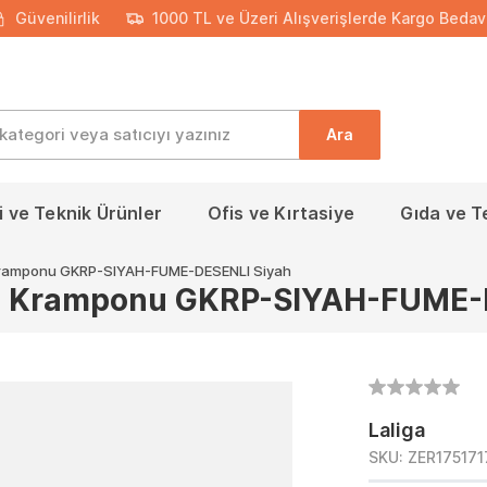
Güvenilirlik
1000 TL ve Üzeri Alışverişlerde Kargo Bedav
Ara
 ve Teknik Ürünler
Ofis ve Kırtasiye
Gıda ve T
Kramponu GKRP-SIYAH-FUME-DESENLI Siyah
n Kramponu GKRP-SIYAH-FUME-
Laliga
SKU:
ZER17517