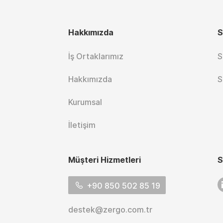
Hakkımızda
S
İş Ortaklarımız
S
Hakkımızda
S
Kurumsal
İletişim
Müşteri Hizmetleri
S
L
+90 850 502 85 19
destek@zergo.com.tr