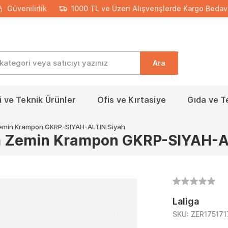
Güvenilirlik
1000 TL ve Üzeri Alışverişlerde Kargo Bedav
Ara
 ve Teknik Ürünler
Ofis ve Kırtasiye
Gıda ve T
 Zemin Krampon GKRP-SIYAH-ALTIN Siyah
im Zemin Krampon GKRP-SIYAH-A
Laliga
SKU:
ZER175171