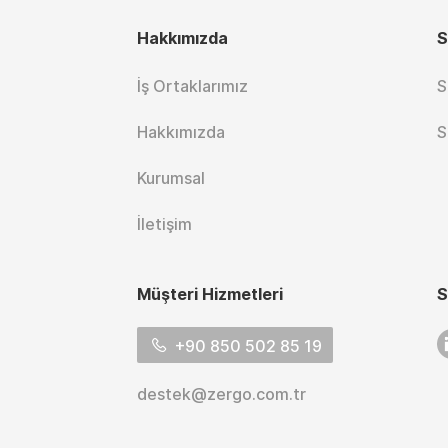
Hakkımızda
S
İş Ortaklarımız
S
Hakkımızda
S
Kurumsal
İletişim
Müşteri Hizmetleri
S
L
+90 850 502 85 19
destek@zergo.com.tr