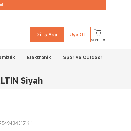
a!
Giriş Yap
Üye Ol
SEPETIM
emizlik
Elektronik
Spor ve Outdoor
LTIN Siyah
75494343151K-1