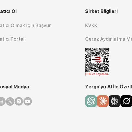
atıcı Ol
Şirket Bilgileri
atıcı Olmak için Başvur
KVKK
atıcı Portalı
Çerez Aydınlatma M
osyal Medya
Zergo'yu AI İle Özet
inkedin
Twitter
Instagram
Youtube