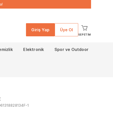
a!
Giriş Yap
Üye Ol
SEPETIM
emizlik
Elektronik
Spor ve Outdoor
E
061318828134F-1