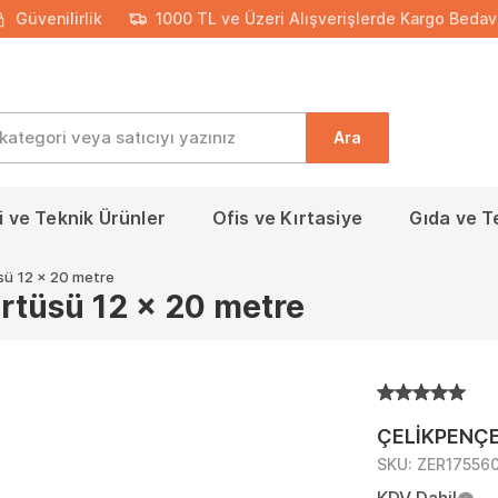
Güvenilirlik
1000 TL ve Üzeri Alışverişlerde Kargo Bedav
Ara
 ve Teknik Ürünler
Ofis ve Kırtasiye
Gıda ve T
sü 12 x 20 metre
rtüsü 12 x 20 metre
ÇELİKPENÇ
SKU:
ZER17556