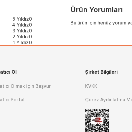
Ürün Yorumları
5 Yıldız
0
Bu ürün için henüz yorum y
4 Yıldız
0
3 Yıldız
0
2 Yıldız
0
1 Yıldız
0
atıcı Ol
Şirket Bilgileri
atıcı Olmak için Başvur
KVKK
atıcı Portalı
Çerez Aydınlatma M