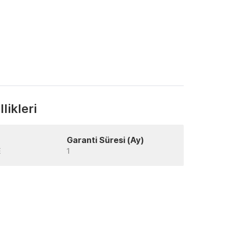
likleri
Garanti Süresi (Ay)
E
1