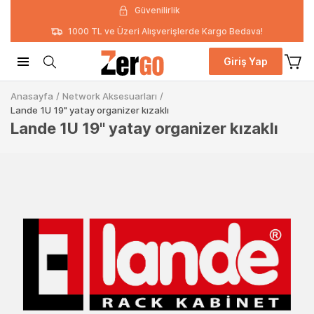
Güvenilirlik
1000 TL ve Üzeri Alışverişlerde Kargo Bedava!
Giriş Yap
Anasayfa
/
Network Aksesuarları
/
Lande 1U 19" yatay organizer kızaklı
Lande 1U 19" yatay organizer kızaklı