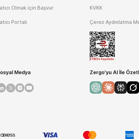
atıcı Olmak için Başvur
KVKK
atıcı Portalı
Çerez Aydınlatma M
osyal Medya
Zergo'yu AI İle Özet
inkedin
Twitter
Instagram
Youtube