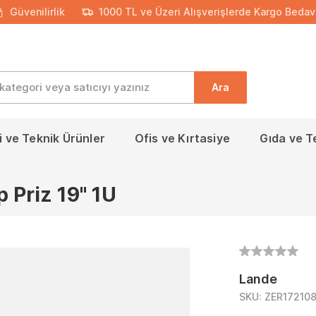
Güvenilirlik
1000 TL ve Üzeri Alışverişlerde Kargo Bedav
Ara
 ve Teknik Ürünler
Ofis ve Kırtasiye
Gıda ve T
 Priz 19'' 1U
Lande
SKU:
ZER17210