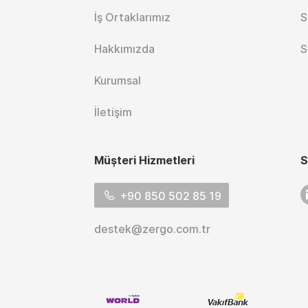
İş Ortaklarımız
S
Hakkımızda
S
Kurumsal
İletişim
Müşteri Hizmetleri
S
L
+90 850 502 85 19
destek@zergo.com.tr