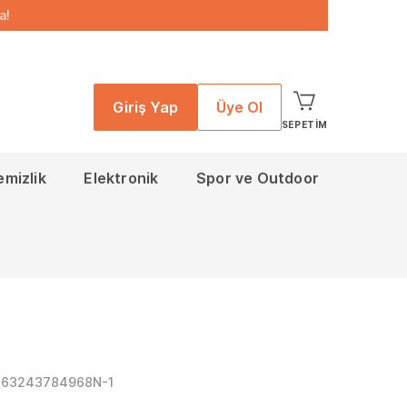
a!
Giriş Yap
Üye Ol
SEPETIM
emizlik
Elektronik
Spor ve Outdoor
863243784968N-1