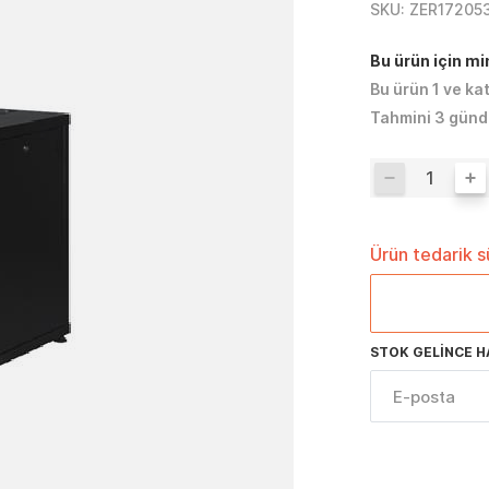
SKU:
ZER17205
Bu ürün için m
Bu ürün 1 ve ka
Tahmini 3 günd
Ürün tedarik 
STOK GELINCE H