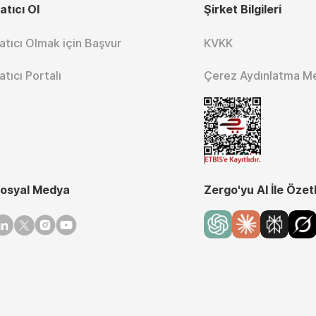
atıcı Ol
Şirket Bilgileri
atıcı Olmak için Başvur
KVKK
atıcı Portalı
Çerez Aydınlatma M
osyal Medya
Zergo'yu AI İle Özet
inkedin
Twitter
Instagram
Youtube