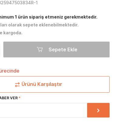
325947503834R-1
inimum 1 ürün sipariş etmeniz gerekmektedir.
tları olarak sepete eklenebilmektedir.
e kargoda.
Sepete Ekle
sürecinde
Ürünü Karşılaştır
ABER VER