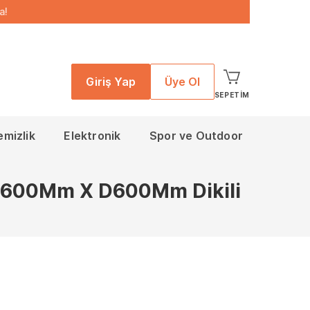
a!
Giriş Yap
Üye Ol
SEPETIM
emizlik
Elektronik
Spor ve Outdoor
U W600Mm X D600Mm Dikili