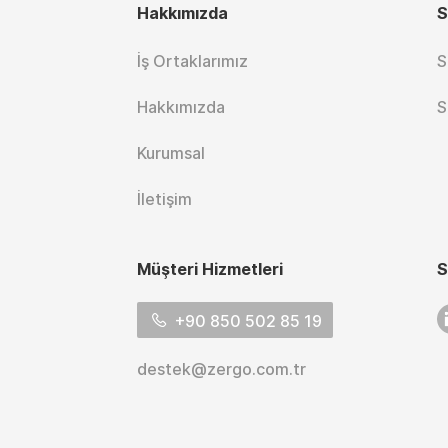
Hakkımızda
S
İş Ortaklarımız
S
Hakkımızda
S
Kurumsal
İletişim
Müşteri Hizmetleri
S
L
+90 850 502 85 19
destek@zergo.com.tr