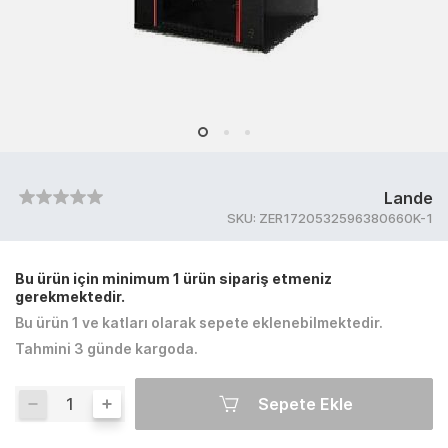
Lande
SKU:
ZER1720532596380660K-1
Bu ürün için minimum 1 ürün sipariş etmeniz
gerekmektedir.
Bu ürün 1 ve katları olarak sepete eklenebilmektedir.
Tahmini 3 günde kargoda.
Sepete Ekle