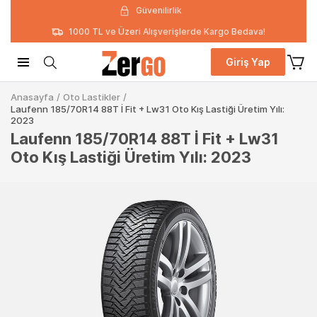
Güvenilirlik
1000 TL ve Üzeri Alışverişlerde Kargo Bedava!
Giriş Yap
Anasayfa
/
Oto Lastikler
/
Laufenn 185/70R14 88T İ Fit + Lw31 Oto Kış Lastiği Üretim Yılı:
2023
Laufenn 185/70R14 88T İ Fit + Lw31
Oto Kış Lastiği Üretim Yılı: 2023