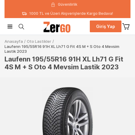
Güvenilirlik
1000 TL ve Üzeri Alışverişlerde Kargo Bedava!
Giriş Yap
Anasayfa
/
Oto Lastikler
/
Laufenn 195/55R16 91H XL Lh71 G Fit 4S M + S Oto 4 Mevsim
Lastik 2023
Laufenn 195/55R16 91H XL Lh71 G Fit
4S M + S Oto 4 Mevsim Lastik 2023