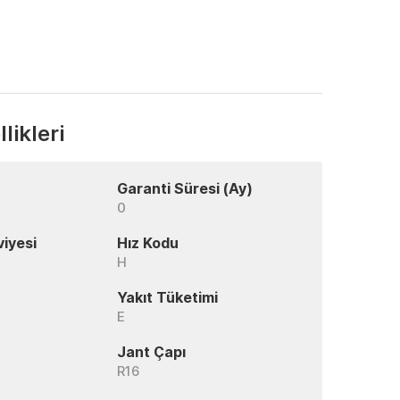
likleri
Garanti Süresi (Ay)
0
viyesi
Hız Kodu
H
Yakıt Tüketimi
E
Jant Çapı
R16