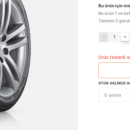
Bu ürün için m
Bu ürün 1 ve ka
Tahmini 2 günd
Ürün tedarik 
STOK GELINCE H