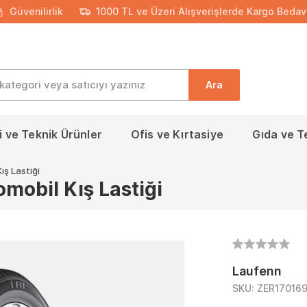
Güvenilirlik
1000 TL ve Üzeri Alışverişlerde Kargo Bedav
Ara
 ve Teknik Ürünler
Ofis ve Kırtasiye
Gıda ve T
ş Lastiği
obil Kış Lastiği
Laufenn
SKU:
ZER17016