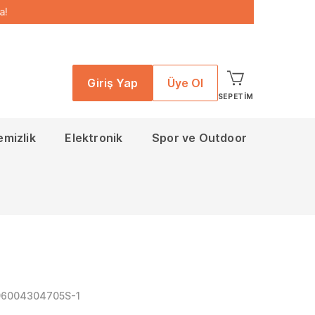
a!
Giriş Yap
Üye Ol
SEPETIM
emizlik
Elektronik
Spor ve Outdoor
96004304705S-1