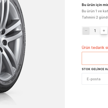
Bu ürün için m
Bu ürün 1 ve ka
Tahmini 2 günd
Ürün tedarik 
STOK GELINCE H