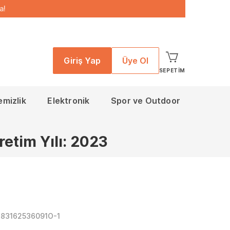
a!
Giriş Yap
Üye Ol
SEPETIM
emizlik
Elektronik
Spor ve Outdoor
retim Yılı: 2023
283162536091O-1