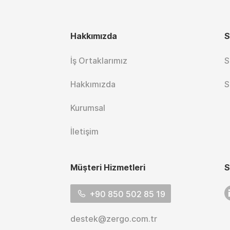
Hakkımızda
S
İş Ortaklarımız
S
Hakkımızda
S
Kurumsal
İletişim
Müşteri Hizmetleri
S
L
+90 850 502 85 19
destek@zergo.com.tr