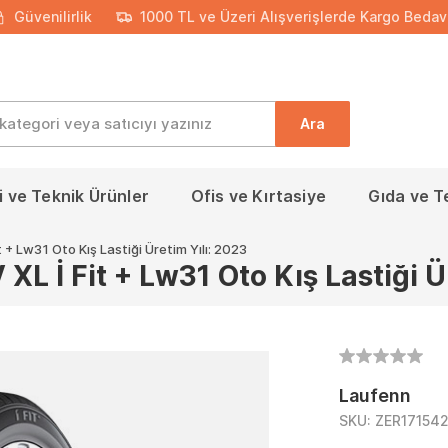
Güvenilirlik
1000 TL ve Üzeri Alışverişlerde Kargo Bedav
Ara
 ve Teknik Ürünler
Ofis ve Kırtasiye
Gıda ve T
+ Lw31 Oto Kış Lastiği Üretim Yılı: 2023
L İ Fit + Lw31 Oto Kış Lastiği Ü
Laufenn
SKU:
ZER17154