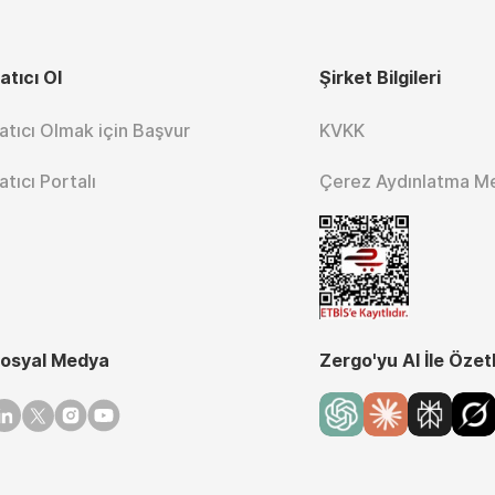
atıcı Ol
Şirket Bilgileri
atıcı Olmak için Başvur
KVKK
atıcı Portalı
Çerez Aydınlatma M
osyal Medya
Zergo'yu AI İle Özet
inkedin
Twitter
Instagram
Youtube