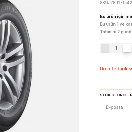
SKU:
ZER17154
Bu ürün için m
Bu ürün 1 ve ka
Tahmini 2 günd
Ürün tedarik 
STOK GELINCE H