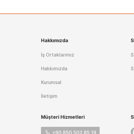
Hakkımızda
S
İş Ortaklarımız
S
Hakkımızda
S
Kurumsal
İletişim
Müşteri Hizmetleri
S
L
+90 850 502 85 19