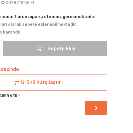
283062671525L-1
inimum 1 ürün sipariş etmeniz gerekmektedir.
tları olarak sepete eklenebilmektedir.
e kargoda.
Sepete Ekle
sürecinde
Ürünü Karşılaştır
ABER VER