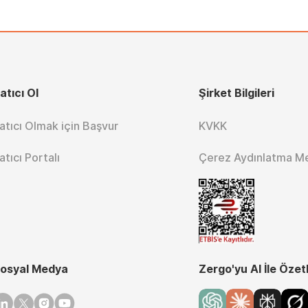
atıcı Ol
Şirket Bilgileri
atıcı Olmak için Başvur
KVKK
atıcı Portalı
Çerez Aydınlatma M
osyal Medya
Zergo'yu AI İle Özet
inkedin
Twitter
Instagram
Youtube