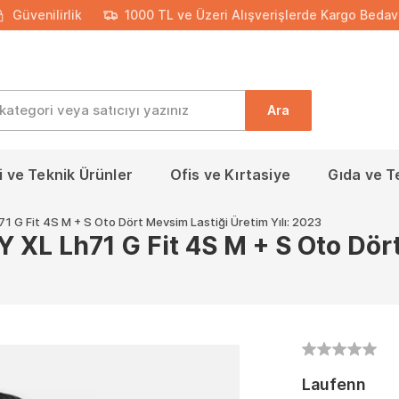
Güvenilirlik
1000 TL ve Üzeri Alışverişlerde Kargo Bedav
Ara
 ve Teknik Ürünler
Ofis ve Kırtasiye
Gıda ve T
 G Fit 4S M + S Oto Dört Mevsim Lastiği Üretim Yılı: 2023
XL Lh71 G Fit 4S M + S Oto Dört
Laufenn