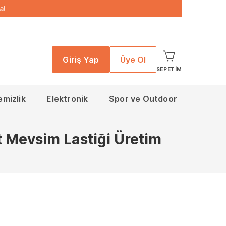
a!
Giriş Yap
Üye Ol
SEPETIM
emizlik
Elektronik
Spor ve Outdoor
 Mevsim Lastiği Üretim