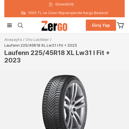
Güvenilirlik
1000 TL ve Üzeri Alışverişlerde Kargo Bedava!
Giriş Yap
Anasayfa
/
Oto Lastikler
/
Laufenn 225/45R18 XL Lw31 I Fit + 2023
Laufenn 225/45R18 XL Lw31 I Fit +
2023