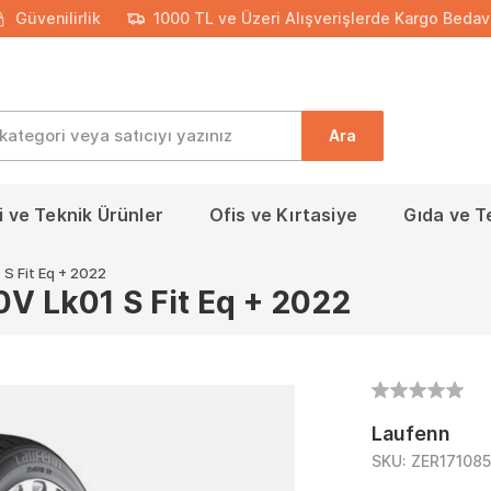
Güvenilirlik
1000 TL ve Üzeri Alışverişlerde Kargo Bedav
Ara
 ve Teknik Ürünler
Ofis ve Kırtasiye
Gıda ve T
S Fit Eq + 2022
V Lk01 S Fit Eq + 2022
Laufenn
SKU:
ZER17108