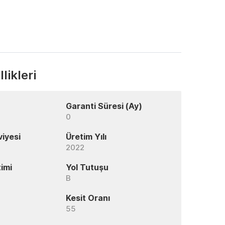
likleri
Garanti Süresi (Ay)
0
viyesi
Üretim Yılı
2022
imi
Yol Tutuşu
B
Kesit Oranı
55