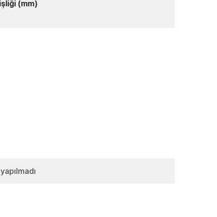
şliği (mm)
 yapılmadı