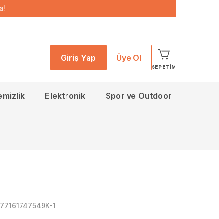
a!
Giriş Yap
Üye Ol
SEPETIM
emizlik
Elektronik
Spor ve Outdoor
577161747549K-1