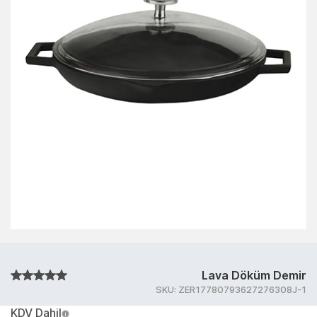
Lava Döküm Demir
SKU:
ZER17780793627276308J-1
KDV Dahil