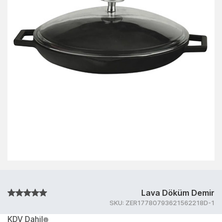
Lava Döküm Demir
SKU:
ZER17780793621562218D-1
KDV Dahil