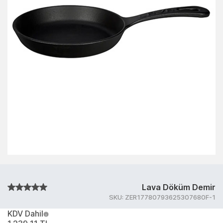
Lava Döküm Demir
SKU:
ZER17780793625307680F-1
KDV Dahil